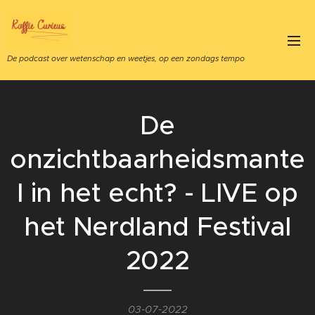
De podcast over wetenschap en weetjes, op een zondags tempo
De
onzichtbaarheidsmante
l in het echt? - LIVE op
het Nerdland Festival
2022
03-07-2022