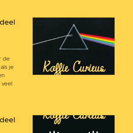
deel
r de
als je
en
 veel
deel