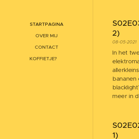
S02E03
STARTPAGINA
2)
OVER MIJ
08-05-2021
CONTACT
In het tw
KOFFIETJE? ☕
elektroma
allerklein
bananen e
blackligh
meer in 
S02E02
1)