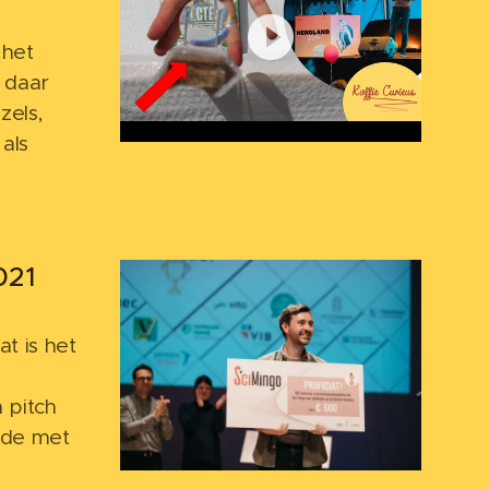
 het
 daar
zels,
als
021
t is het
s
 pitch
lde met