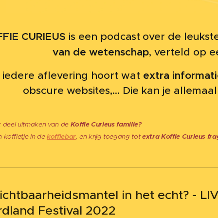
FIE
CURIEUS
is een
podcast
over de leukst
van de wetenschap
, verteld op 
extra informat
j iedere aflevering hoort wat
obscure websites,... Die kan je allemaa
ook deel uitmaken van de
Koffie Curieus familie?
🤭
n
koffietje
in de
koffiebar
, en krijg toegang
tot
extra Koffie Curieus f
ichtbaarheidsmantel in het echt? - LI
rdland Festival 2022