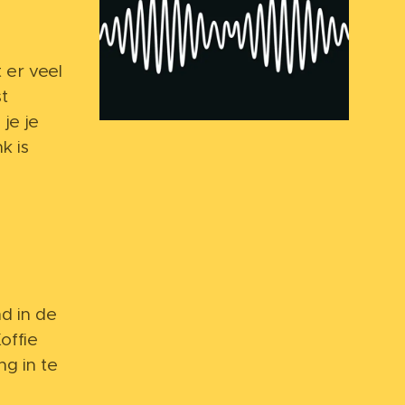
t er veel
t
je je
k is
nd in de
offie
g in te