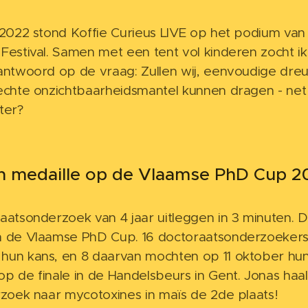
 2022 stond Koffie Curieus LIVE op het podium van
Festival. Samen met een tent vol kinderen zocht ik
antwoord op de vraag: Zullen wij, eenvoudige dreu
echte onzichtbaarheidsmantel kunnen dragen - net 
tter? 🧐🧙
en medaille op de Vlaamse PhD Cup 2
aatsonderzoek van 4 jaar uitleggen in 3 minuten. Da
n de Vlaamse PhD Cup. 16 doctoraatsonderzoeker
un kans, en 8 daarvan mochten op 11 oktober hun
p de finale in de Handelsbeurs in Gent. Jonas haa
rzoek naar mycotoxines in maïs de 2de plaats!