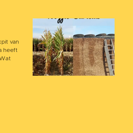
kpit van
a heeft
 Wat