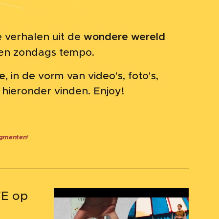
wondere wereld
e verhalen uit de
een zondags tempo.
ie
, in de vorm van video's, foto's,
l hieronder vinden. Enjoy!
ragmenten
!
☕
VE op