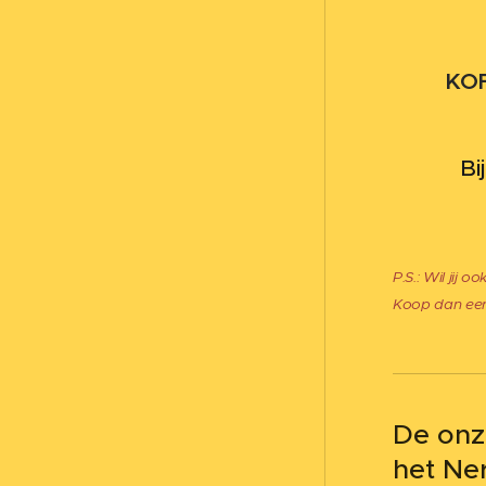
KOF
Bi
P.S.: Wil jij 
Koop dan ee
De onz
het Ne