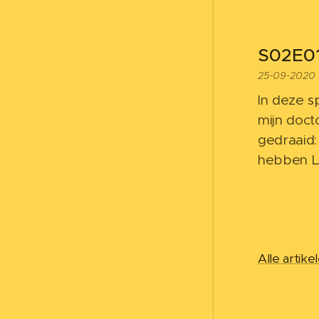
S02E01
25-09-2020
In deze s
mijn doct
gedraaid:
hebben L
Alle artike