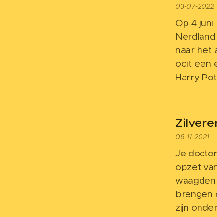
03-07-2022
Op 4 juni
Nerdland 
naar het 
ooit een 
Harry Po
Zilver
06-11-2021
Je doctor
opzet va
waagden h
brengen o
zijn onde