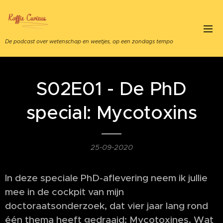
De podcast over wetenschap en weetjes, op een zondags tempo
S02E01 - De PhD
special: Mycotoxins
25-09-2020
In deze speciale PhD-aflevering neem ik jullie
mee in de cockpit van mijn
doctoraatsonderzoek, dat vier jaar lang rond
één thema heeft gedraaid: Mycotoxines. Wat