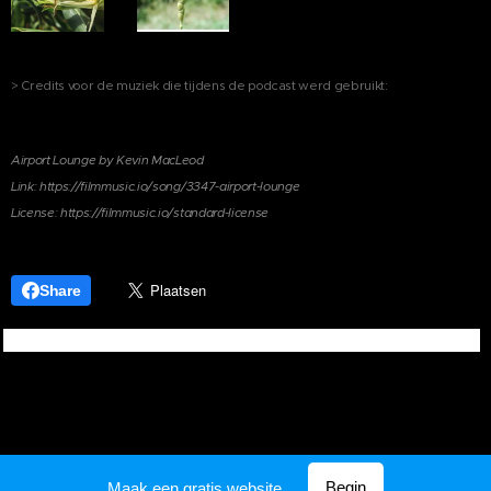
> Credits voor de muziek die tijdens de podcast werd gebruikt:
Airport Lounge by Kevin MacLeod
Link: https://filmmusic.io/song/3347-airport-lounge
License: https://filmmusic.io/standard-license
Share
Begin
Maak een gratis website.